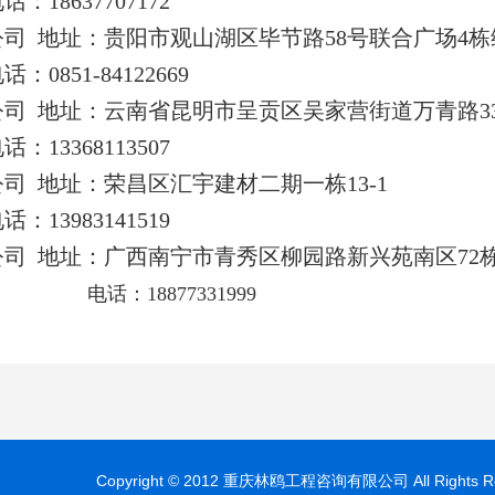
8637707172
司 地址：贵阳市观山湖区毕节路58号联合广场4栋
851-84122669
司 地址：云南省昆明市呈贡区吴家营街道万青路339号
3368113507
司 地址：荣昌区汇宇建材二期一栋13-1
3983141519
司 地址：广西南宁市青秀区柳园路新兴苑南区72栋6
电话：18877331999
Copyright © 2012 重庆林鸥工程咨询有限公司 All Rights Re