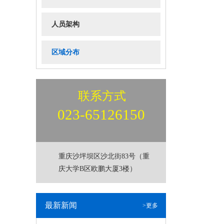
人员架构
区域分布
联系方式
023-65126150
重庆沙坪坝区沙北街83号（重
庆大学B区欧鹏大厦3楼）
最新新闻
>更多