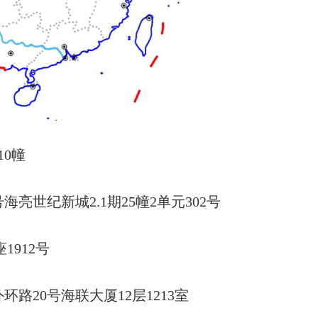
10幢
世纪新城2.1期25幢2单元302号
1912号
环路20号海联大厦
12层1213室