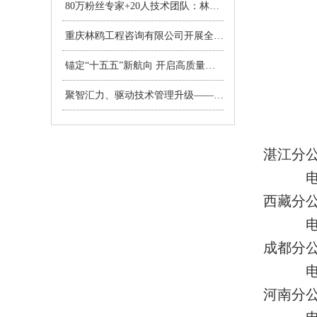
80万粉丝专家+20人技术团队：林鸥咨询点亮“人机数智共生”新范式>
重庆林鸥工程咨询有限公司开展全民国家安全教育日专题学习活动筑牢企业安全防线，共筑新时代国家安全屏障>
锚定“十五五”新航向 开启高质量发展升级元年——重庆林鸥工程咨询有限公司2026年经营工作会议圆满召开>
聚智汇力、驱动技术管理升级——2025年技术管理年度总结会>
湛江分
电话：0
西藏分公
电话：1
成都分公
电话：0
河南分