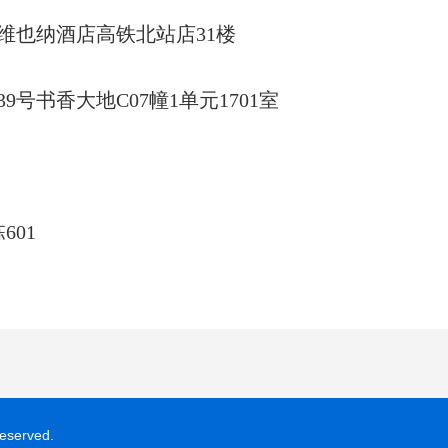
维也纳酒店高铁北站店31楼
书香大地C07幢1单元1701室
01
served.