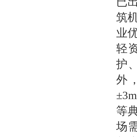
已
筑
业
轻
护
外
±3
等
场