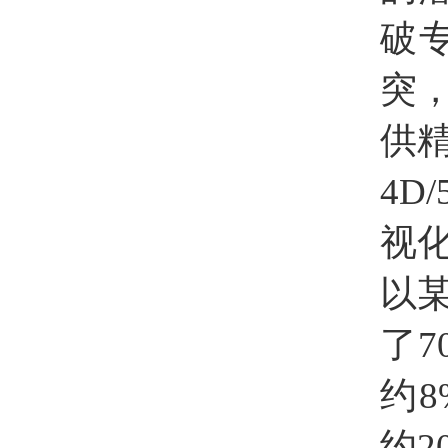
破
突
供
4D
视
以
了
7
约
约2